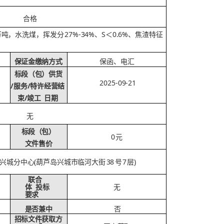
合格
27%-34%、S＜0.6%、焦渣特征
万吨，水洗煤，挥发
分
保证金缴纳方式
保函、电汇
标段（包）供货
2025-09-21
/服务/特许经营结
/竣工
束
日期
无
标段（包）
0
元
文件售价
(葫芦岛兴城市临河大街
38
7
)
兴城分中心
号
层
联合
无
体
投标
要求
是否兼中
否
招标文件获取方