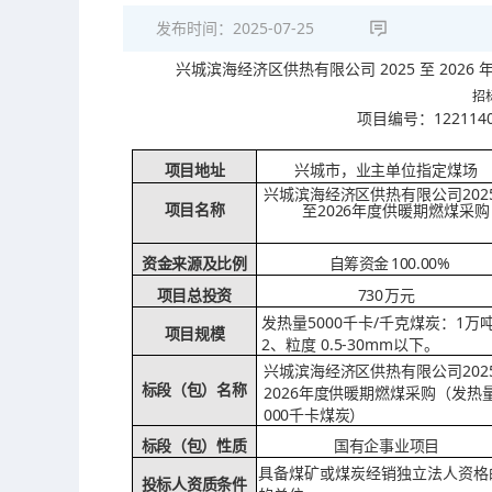
发布时间：
2025-07-25
2025 至 202
兴城滨海经济区供热有限公司
招标公
122114
项目编号：
项目地址
兴城市，业主单位指定煤场
202
兴城滨海经济区供热有限公司
至
2026年度供暖期燃煤采购
项目名称
100.00%
资金来源及比例
自筹资金
730
项目总投资
万元
5000千卡/千克煤炭：1万
发热量
项目规模
2、
0.5-30mm以下。
粒度
20
兴城滨海经济区供热有限公司
2026年度供暖期燃煤采购（发热
标段（包）名称
000千卡煤炭）
标段（包）性质
国有企事业项目
具备煤矿或煤炭经销独立法人资格
投标人资质条件