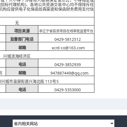
位或个人不得干涉投标人缴纳保证金
形式，不得指定或
(招标代理机构)、
各地公共资源交易中心均不得排斥任
机构应提供电子化保函验真渠道和保函财务费用支付信
无
项目来源
非辽宁省投资项目在线审批监管平台
0429-5812512
监督部门电话
xcrd-co@163.com
邮箱
兴城滨海经济区
0429-3852939
电话
947887449@qq.com
司
邮箱
113
S
市兴城市温泉街道兴海北街
号
0429-5353000
电话