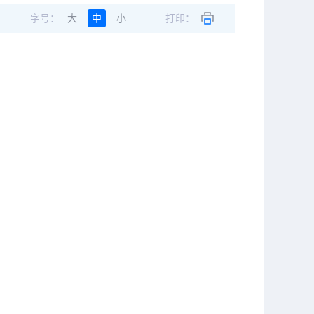
字号：
大
中
小
打印：