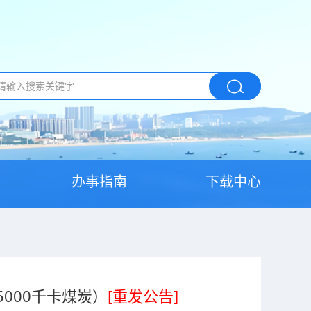
办事指南
下载中心
000千卡煤炭）
[重发公告]