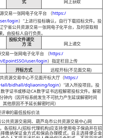
网上获取
式
https:/
资源交易一张网电子化平台 （
ser/login
）
”上进行投标确认，自行下载招标文件。投
辽宁省公共资源交易一张网
电子化平台，及时获取相
果，由投标人自行负责。
投标文件递交
网上递交
方
法
https:/
源交易一张网电子化平台
（
/EpointSSO/user/login
）指定栏目上传
(不见面交易)
开标方式
远程开标
https:/
公共资源交易中心不见面
开标大厅（
ll/bidhall/dqliaoning/login
）
”进入所投项目。投
A
CA
数字证书或移动
数字证书远程解密投标文件
。解密
分钟内（因开标系统发生不
可抗力产生延误解密时间
，其他原因不予延长解密时间）
经评审的最低投标价法
省公共资源交易
网、葫芦岛市公共资源交易中心网
(招标代理机构)应支持
，各招标人
使用电子保函并在招
选择缴纳保证金方式和保函办理模
式，自主选择便企金