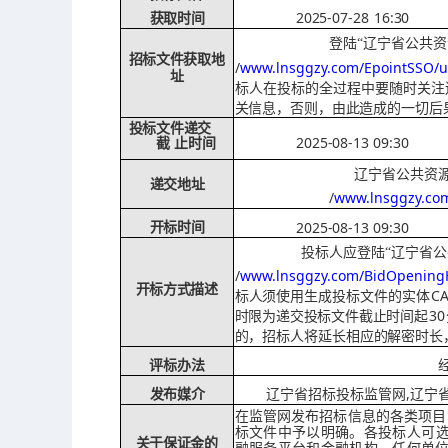
2025-07-28
16:30
获取时间
登陆
“辽宁省公共
招标文件获取地
/
www.lnsggzy.com/EpointSSO/u
址
标人在投标的全过程中要随时关注
关信息，否则，由此造成的一切后
投标文件递交
2025-08-13 09:30
截
止时间
辽宁省公共资
递交地址
/
www.lnsggzy.com
2025-08-13 09:30
开标时间
投标人应登陆
“辽宁省
/
www.lnsggzy.com/BidOpeningHa
开标方式描述
C
标
人须使用生成投标文件的实体
30
时
限为递交投标文件截止时间起
招标人将延长相应的解密时长
的，
评标办法
,辽宁
辽宁省招标投标监管网
发布媒介
在监管网发布招标信息的各类项目
标文件中予以明确。各投标人可
关于保证金的