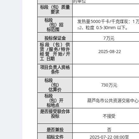
单位
的
标段（包）质量
要求
标段
5000
/千克煤炭：1
发热量
千卡
（包）
招
0.5-30mm 以下。
≤2、粒度
标范围
7
投标保证金
万元
标段（包）供
/服务/特许
货
2025-08-22
经营
/开
开始
工
日期
项目负责人资格
条件
标段
730
万元
（包）
估算价
标段
葫芦岛市公共资源交易中心
（包）
开
标地点
是否接受联合体
不接受
投标
是否兼投
否
2025-07-22 08:00至
招标文件