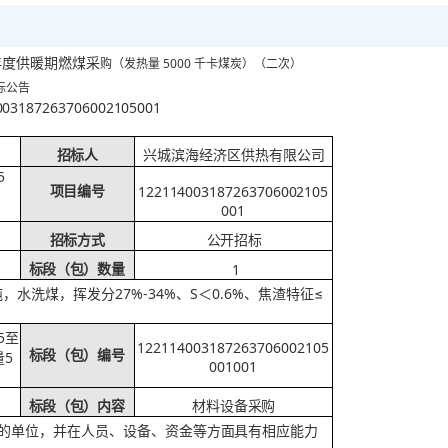
6 年度供暖期燃煤采
5000 千卡煤炭
购（发热量
）（
二次）
告
003187263706002105001
招标人
兴城滨海经济区供热有限公司
5
122114003187263706002105
项目编号
001
招标方式
公开招标
1
标段（包）数量
吨，水洗煤，挥发分27%-34%、S
0.6%、焦渣特征≤
＜
25至
122114003187263706002105
量
5
标段（包）编号
001001
标段（包）内容
材料设备采购
的单位，并在人员、设
备、资金等方面具有相应能力