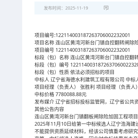
发布时间：
2025-11-19
项目编号:122114003187263706002232001
项目名称 连山区黄湾河新台门镇自控翻转闸除
项目编号 122114003187263706002232001
标段（包）名称 连山区黄湾河新台门镇自控翻
标段（包）编号 1221140031872637060022320
标段（包）性质 依法必须招标的项目
中标人 辽宁省海德水利建筑工程有限公司 中标人
项目经理（负责人） 张胜利 项目经理（负责人）资格
中标价格 7780088.88元
发布媒介 辽宁省招标投标监管网，辽宁省公共
其他公告内容
连山区黄湾河新台门镇翻板闸除险加固工程项目于
2025年11月10日给第一中标候选人辽宁浩
不能提供资质延续材料，经该公司慎重考虑研究