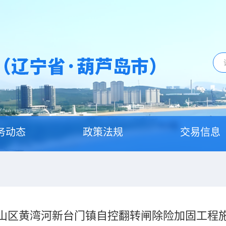
务动态
政策法规
交易信息
山区黄湾河新台门镇自控翻转闸除险加固工程