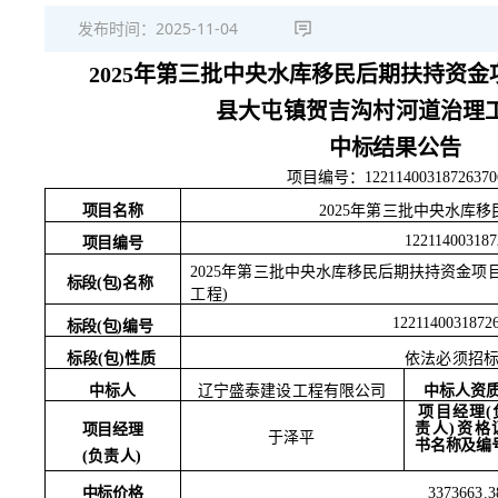
发布时间：
2025-11-04
2025年第三批中央水库移民后期扶持资
金
县大屯镇贺吉沟村河道治理
中标结果公告
项目编号：
12211400318726370
项目名称
2025年第三批中央水库
122114003187
项目编号
2025年第三批中央水库移民后期扶持资金项
标段
(包)名称
工程
)
1221140031872
标段
(包)编号
标段
(包)性质
依法必须招
中标人
中标人资
辽宁盛泰建设工程有限公司
项目经理
(
责人
)资格
项目经理
于泽平
书名称及编
(负责人)
中标价格
3373663.