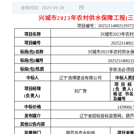
发布时间：
2025-09-28
兴城市
2023年农村供水保障工程(
项目编号：
20252114002129372
项目名称
兴城市
2023年
项目编号
20252114002
标段
(包)名称
兴城市
2023年农村供水
标段
(包)编号
202521140021
标段
(包)性质
非依法必须
中标人
中标人资
辽宁浩博建设有限公司
项目经
项目经理
(负
责人
刘广贺
格证
书名
(负责人)
及编号
中标价格
1439066
发布媒介
辽宁省招标投标监管网，葫
其他公告内容
监督部门
项目来源
葫芦岛市水利局