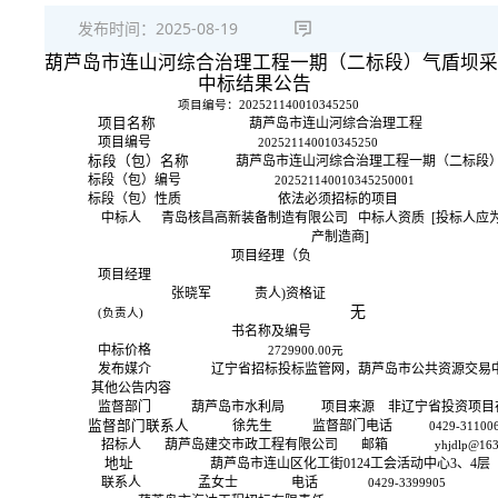
发布时间：
2025-08-19
葫芦岛市连山河综合治理工程一期（二标段）气盾坝采
中标结果公告
项目编号：
202521140010345250
项目名称
葫芦岛市连山河综合治理工程
项目编号
202521140010345250
标段（包）名称
葫芦岛市连山河综合治理工程一期（二标段
标段（包）编号
202521140010345250001
标段（包）性质
依法必须招标的项目
中标人
青岛核昌高新装备制造有限公司
中标人资质
[投标人应
产制造商
]
项目经理（负
项目经理
张晓军
责人
)资格证
无
(负责人)
书名称及编号
中标价格
2729900.00元
发布媒介
辽宁省招标投标监管网，葫芦岛市公共资源交易
其他公告内容
监督部门
葫芦岛市水利局
项目来源
非辽宁省投资项目
监督部门联系人
徐先生
监督部门电话
0429-31100
招标人
葫芦岛建交市政工程有限公司
邮箱
yhjdlp@16
地址
葫芦岛市连山区化工街
0124工会活动中心3、4层
联系人
孟女士
电话
0429-3399905