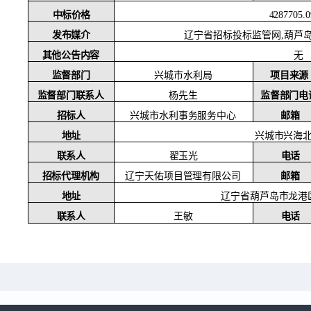
中标价格
4287705.
辽宁省招标投标监管网
,葫芦
发布媒介
其他公告内容
无
监督部门
兴城市水利局
项目来源
监督部门联系人
杨先生
监督部门电
招标人
兴城市水利事务服务中心
邮箱
兴城市兴海
地址
联系人
翟玉光
电话
辽宁天佑项目管理有限公司
邮箱
招标代理机构
地址
辽宁省葫芦岛市龙港
联系人
王敏
电话