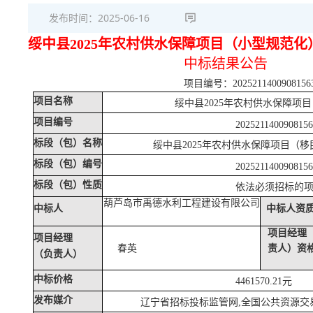
发布时间：
2025-06-16
绥中县
2025年农村供水保障项目（小型规范化
中标结果公告
项目编号：
2025211400908156
项目名称
绥中县
2025年农村供水保障项
项目编号
2025211400908156
标段（包）名称
绥中县
2025年农村供水保障项目（
标段（包）编号
2025211400908156
标段（包）性质
依法必须招标的
葫芦岛市禹德水利工程建设有限公司
中标人
中标人资
项目经理
项目经理
责人）资
春英
（负责人）
中标价格
4461570.21元
发布媒介
辽宁省招标投标监管网
,全国公共资源交