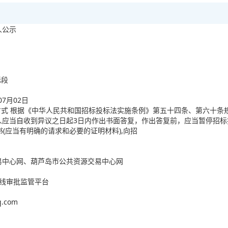
人公示
标段
07月02日
和方式 根据《中华人民共和国招标投标法实施条例》第五十四条、第六十
人应当自收到异议之日起3日内作出书面答复，作出答复前，应当暂停招
(应当有明确的请求和必要的证明材料),向招
易中心网、葫芦岛市公共资源交易中心网
在线审批监管平台
.com