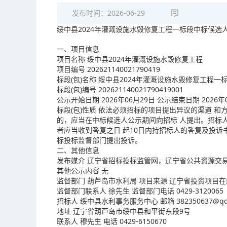
发布时间：
2026-06-29
绥中县2024年灌溉设施水毁修复工程一标段中标候选
一、项目信息
项目名称 绥中县2024年灌溉设施水毁修复工程
项目编号 202621140021790419
标段(包)名称 绥中县2024年灌溉设施水毁修复工程一
标段(包)编号 202621140021790419001
公示开始日期 2026年06月29日 公示结束日期 2026年
标段(包)性质 依法必须招标的项目提出异议的渠道 
的，应当在中标候选人公示期间向招标 人提出。招标
者应当收到答复之日 起10日内持招标人的答复及投诉书
标投标监督部门提出投诉。
二、其他信息
发布媒介 辽宁省招标投标监管网，辽宁省公共资源交
其他公示内容 无
监督部门 葫芦岛市水利局 项目来源 辽宁省投资项目
监督部门联系人 徐先生 监督部门电话 0429-3120065
招标人 绥中县水利事务服务中心 邮箱 382350637@qq
地址 辽宁省葫芦岛市绥中县和平街东段9号
联系人 穆先生 电话 0429-6150670