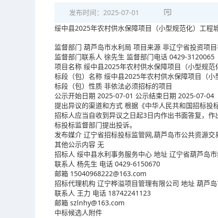
发布时间：
2025-07-01
绥中县2025年农村供水保障项目（小型规范化）工程
监督部门 葫芦岛市水利局 项目来源 非辽宁省投资项
监督部门联系人 徐先生 监督部门电话 0429-3120065
项目名称 绥中县2025年农村供水保障项目（小型规范化）工程
标段（包）名称 绥中县2025年农村供水保障项目（小型规范
标段（包）性质 非依法必须招标的项目
公示开始日期 2025-07-01 公示结束日期 2025-07-04
提出异议的渠道和方式 根据《中华人民共和国招标投
招标人应当自收到异议之日起3日内作出书面答复，作
标投标监督部门提出投诉。
发布媒介 辽宁省招标投标监管网,葫芦岛市公共资源交
其他公示内容 无
招标人 绥中县水利事务服务中心 地址 辽宁省葫芦岛
联系人 杨先生 电话 0429-6150670
邮箱 15040968222@163.com
招标代理机构 辽宁桦溢项目管理有限公司 地址 葫芦
联系人 王力 电话 18742241123
邮箱 szlnhy@163.com
中标候选人附件