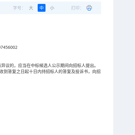
字号：
大
中
小
打印：
456002
有异议的，应当在中标候选人公示期间向招标人提出。
在收到答复之日起十日内持招标人的答复及投诉书，向招