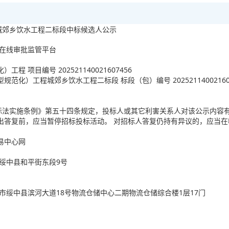
城郊乡饮水工程二标段中标候选人公示
目在线审批监管平台
 项目编号 202521140021607456
化）工程城郊乡饮水工程二标段 标段（包）编号 202521140021607
标法实施条例》第五十四条规定，投标人或其它利害关系人对该公示内容
出答复前，应当暂停招标投标活动。 对招标人答复仍持有异议的，应当
易中心网
市绥中县和平街东段9号
岛市绥中县滨河大道18号物流仓储中心二期物流仓储综合楼1层17门