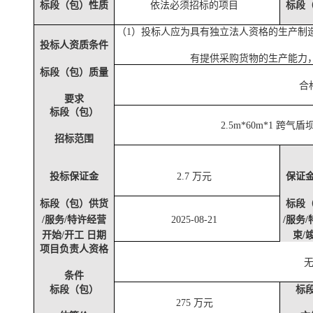
标段（包）性质
依法必须招标的项目
标段
（
1）投标人应为具有独立法人资格的生产制
投标人资质条件
有提供采购货物的生产能力
标段（包）质量
合
要求
标段（包）
2.5m*60m*1 跨
招标范围
投标保证金
2.7 万元
保证
标段（包）供货
标段
/服务/特许经营
2025-08-21
/服务
开始
/开工 日期
束
/
项目负责人资格
条件
标段（包）
标
275 万元