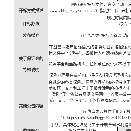
网络递交投标文件，递交至葫芦
开标方式描述
/www.hldggzyjyzx.com.cn/）指定
规定时间内
评标办法
综合
发布媒介
辽宁省招标投标监管网
,葫
在监管网发布招标信息的各类项目，各招标
标文件中予以明确。各投标人可选择缴纳保证
关于保证金的
服务平台和金融机构。任何单位或个人不得干
特殊说明
保函办理平台或机构。招标人
(招标代理机构
合规定的各类保函。保函办理机构应提供电子
参加辽宁省水利工程电子投标活动的投标人未
登陆
“辽宁省公共资源交易网”，“首页—公
统
—交易主体注册”，主体数据库信息录入操
其他公告内容
库信息录入操作手册》
( 
/slt.ln.gov.cn/slt/zxpd/tzgg/202301
手续。具体规定详见《关于开展全省水利建
监督部门
葫芦岛市水利局
项