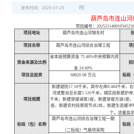
发布时间：
2025-07-23
葫芦岛市连山河
项目编号：
20252114001034525
项目地址
葫芦岛市连山河锦东村
项目名称
葫芦岛市连山河综合治理工程
项
省本级预算资金
75.40%中央预算内资
资金来源及比例
招
金
24.60%
项目总投资
68020.08 万元
标段
新建堤防
17.18千米，其中左岸8.484千米，
河道整治总长度
5.126千米，城区段新建护岸
项目规模
千米，新建穿堤涵管
1座，新建穿堤方涵1座
座，新建农村段景观节点
2处，新建生态缓冲带
个，流量监
葫芦岛市连山河综合治理工程一期
标段（包）名称
标段
（二标段）气盾坝采购