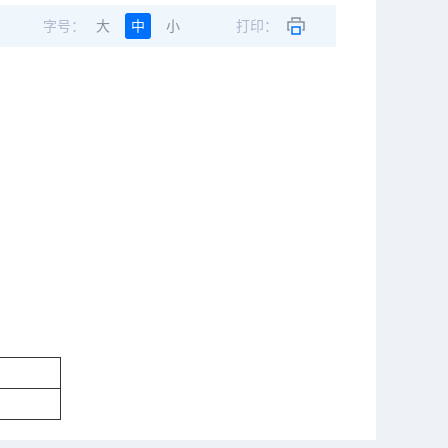
字号：
大
中
小
打印：