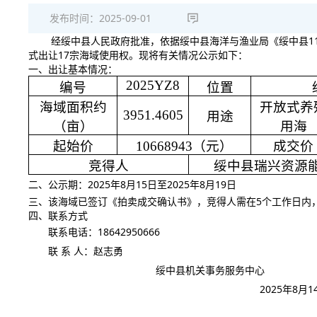
发布时间：
2025-09-01
经绥中县人民政府批准，依据绥中县海洋与渔业局《绥中县
1
式出让
17
宗海域使用权。现将有关情况公示如下：
一、出让基本情况：
2025YZ8
编号
位置
海域面积约
开放式养
3951.4605
用途
（亩）
用海
起始价
10668943
（元）
成交价
竞得人
绥中县瑞兴资源
二、公示期：
2025
年
8
月
15
日至
2025
年
8
月
19
日
三、该海域已签订《拍卖成交确认书》，竞得人需在
5
个工作日内
四、联系方式
联系电话：
18642950666
联 系 人：赵志勇
绥中县机关事务服务中心
2025
年
8
月
1