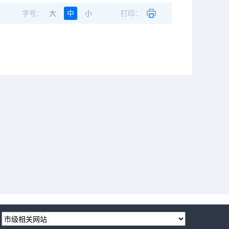
字号：
大
中
小
打印：