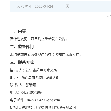
发布时间：
2025-04-24
2
一、内容：
因计划变更，项目终止重新发布公告。
二、监督部门
本招标项目的监督部门为
辽宁省葫芦岛水文局
。
三、联系方式
招
标
人：
辽宁省葫芦岛水文局
地
址：
葫芦岛市龙港区龙湾大街
联
系
人：
张瑞阳
电
话：
0429-3964209
电子邮件：
04293964209@qq.com
招标代理机构：
辽宁德信项目管理有限公司