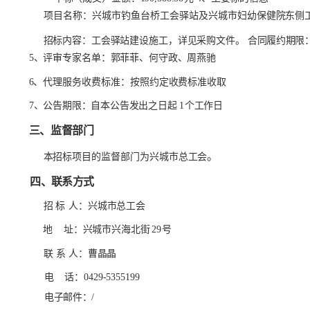
项目名称：兴城市钓鱼台桥工会驿站及兴城市妇幼
保健院东侧
招标内容：工会驿站建设施工，详见采购文件。
合同履约期限
5、评审专家名单：郭菲菲、何守政、周燕驰
6、代理服务收费标准：按照约定收费标准收取
7、公告期限：自本公告发出之日起
1
个工作日
三、监督部门
。
本招标项目的监督部门为
兴城市总工会
四、联系方式
招
标
人：
兴城市总工会
地
址：
兴城市兴海北街
29
号
联
系
人：
曹晶晶
电
话：
0429-5355199
电子邮件：
/