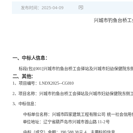
发布时间：
2025-04-09
兴城市钓鱼台桥工
一、中标人信息：
标段
(包)[001]兴城市钓鱼台桥工会驿站及兴城市妇幼保健院
东
二、其他：
1、项目编号：LNDX2025--CG
010
2、项目名称：兴城市钓鱼台桥工会驿站及兴城市妇
幼保健院东侧
3、中标信息：
中标单位名称：兴城市四家建筑工程有限公司
统一社会信用
单位地址：辽宁省葫芦岛市兴城市首山路
11-2
号
中标（成交）金额：
190,588.38
元
4、主要标的信息