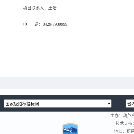
项目联系人：王浩
电
话：0429-7939999
主办：葫芦
技术支持
地址：葫芦