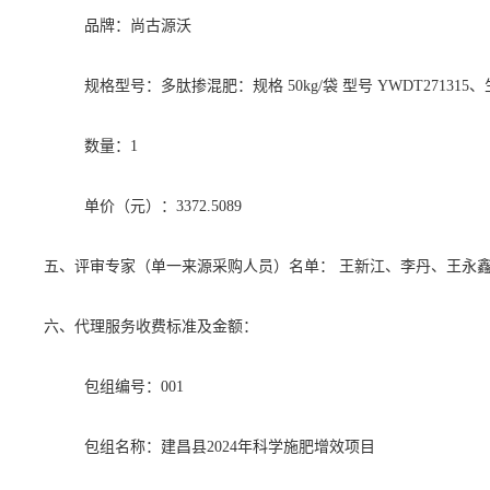
品牌：尚古源沃
规格型号：多肽掺混肥：规格
50kg/袋 型号 YWDT27131
数量：
1
单价（元）：
3372.5089
五、评审专家（单一来源采购人员）名单：
王新江、李丹、王永
六、代理服务收费标准及金额：
包组编号：
001
包组名称：建昌县
2024年科学施肥增效项目