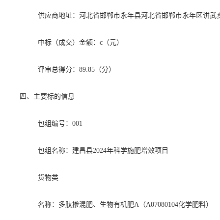
供应商地址：河北省邯郸市永年县河北省邯郸市永年区讲武
中标（成交）金额：
c（元）
评审总得分：
89.85（分）
四、主要标的信息
包组编号：
001
包组名称：建昌县
2024年科学施肥增效项目
货物类
名称：多肽掺混肥、生物有机肥
A（A07080104化学肥料）