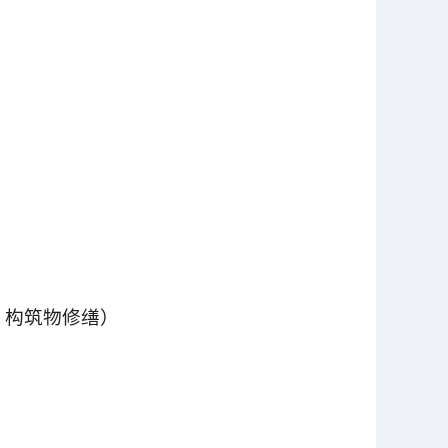
物、构筑物修缮）