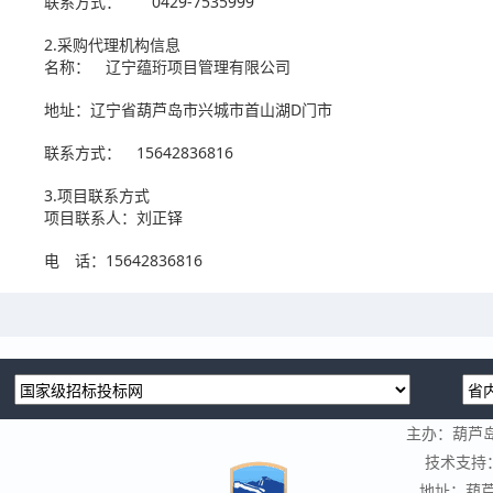
联系方式： 0429-7535999
2.采购代理机构信息
名称： 辽宁蕴珩项目管理有限公司
地址：辽宁省葫芦岛市兴城市首山湖D门
联系方式： 15642836816
3.项目联系方式
项目联系人：刘正铎
电 话：15642836816
主办：葫芦
技术支持
地址：葫芦