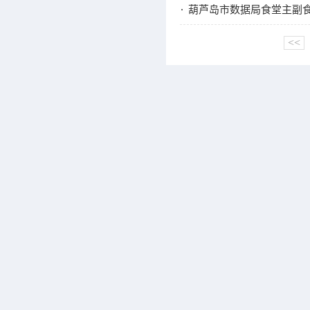
葫芦岛市数据局食堂主副食
<<