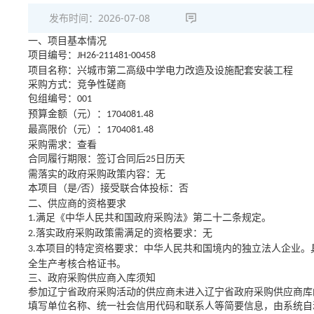
发布时间：
2026-07-08
一、项目基本情况
项目编号：
JH26-211481-00458
项目名称：兴城市第二高级中学电力改造及设施配套安装工程
采购方式：竞争性磋商
包组编号：
001
预算金额（元）：
1704081.48
最高限价（元）：
1704081.48
采购需求：查看
合同履行期限：签订合同后
日历天
25
需落实的政府采购政策内容：无
本项目（是
否）接受联合体投标：否
/
二、供应商的资格要求
满足《中华人民共和国政府采购法》第二十二条规定。
1.
落实政府采购政策需满足的资格要求：无
2.
本项目的特定资格要求：中华人民共和国境内的独立法人企业。
3.
全生产考核合格证书。
三、政府采购供应商入库须知
参加辽宁省政府采购活动的供应商未进入辽宁省政府采购供应商库
填写单位名称、统一社会信用代码和联系人等简要信息，由系统自