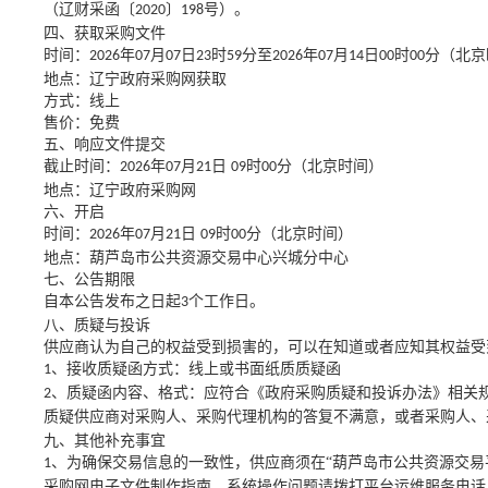
（辽财采函〔
〕
号）。
2020
198
四、获取采购文件
时间：
年
月
日
时
分至
年
月
日
时
分（北京
2026
07
07
23
59
2026
07
14
00
00
地点：辽宁政府采购网获取
方式：线上
售价：免费
五、响应文件提交
截止时间：
年
月
日
时
分（北京时间）
2026
07
21
09
00
地点：辽宁政府采购网
六、开启
时间：
年
月
日
时
分（北京时间）
2026
07
21
09
00
地点：葫芦岛市公共资源交易中心兴城分中心
七、公告期限
自本公告发布之日起
个工作日。
3
八、质疑与投诉
供应商认为自己的权益受到损害的，可以在知道或者应知其权益受
、接收质疑函方式：线上或书面纸质质疑函
1
、质疑函内容、格式：应符合《政府采购质疑和投诉办法》相关
2
质疑供应商对采购人、采购代理机构的答复不满意，或者采购人、
九、其他补充事宜
、为确保交易信息的一致性，供应商须在“葫芦岛市公共资源交易
1
采购网电子文件制作指南，系统操作问题请拨打平台运维服务电话