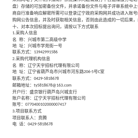
盘）存储的可加密备份文件，并承诺备份文件与电子评审系统中上
商自行准备响应解密所需可以登录辽宁政府采购网并成功进入账号
购网公告信息，并及时获取相关信息，否则由此造成的一切后果
十、对本次招标提出询问，请按以下方式联系
采购人信息
1.
名
称：兴城市第二高级中学
地
址：兴城市学苑街一号
联系方式：
13942991586
采购代理机构信息
2.
名
称：辽宁天宇招标代理有限公司
地
址：辽宁省葫芦岛市兴城市河东路
号
室
206-5
C
联系方式：
0429-5818678
邮箱地址：
ty5818678@163.com
开户行：盛京银行葫芦岛兴城支行
账户名称：辽宁天宇招标代理有限公司
账号：
0770400102000007417
项目联系方式
3.
项目联系人：贲腾
电
话：
0429-5818678