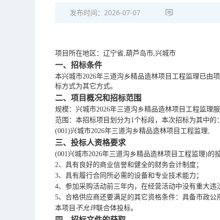
发布时间：
2026-07-07
项目所在地区：
辽宁省
,葫芦岛市,兴城市
一、招标条件
本
兴城市
2026年三道沟乡精品造林项目工程监理
已由项
标方式为
其它方式
。
二、项目概况和招标范围
规模：
兴城市
2026年三道沟乡精品造林项目工程监理
范围：本招标项目划分为
1个标段，本次招标为其中的
(001)兴城市2026年三道沟乡精品造林项目工程监理;
三、投标人资格要求
(001兴城市2026年三道沟乡精品造林项目工程监理)
2、具有良好的商业信誉和健全的财务会计制度；
3、具有履行合同所必需的设备和专业技术能力；
4、参加采购活动前三年内，在经营活动中没有重大违
5、合格供应商还要满足的其它资格条件：具备市政公
本项目
不允许
联合体投标。
四、招标文件的获取