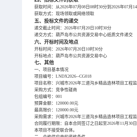
获取时间：
从
2026年07月08日08时30分到2026年07月1
获取方式：
现场领取或网络领取
五、投标文件的递交
递交截止时间：
2026年07月20日10时30分
递交方式：
葫芦岛市公共资源交易中心纸质文件递交
六、开标时间及地点
开标时间：
2026年07月20日10时30分
开标地点：
葫芦岛市公共资源交易中心
七、其他
一、项目基本情况
项目编号：
LNDX2026--CG018
项目名称：兴城市
2026年三道沟乡精品造林项目工程
采购方式：竞争性磋商
包组编号：
001
预算金额：
120000.00元
最高限价：
120000.00元
采购需求：兴城市
2026年三道沟乡精品造林项目工程
合同履行期限：自本合同签订之日起至
2026年11月30
本项目不接受联合体。
二、合格供应商的资格条件