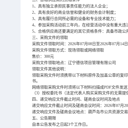
1、具有独立承担民事责任能力的法人企业；
2、具有良好的商业信誉和健全的财务会计制度；
3、具有履行合同所必需的设备和专业技术能力；
4、参加采购活动前三年内，在经营活动中没有重大违
5、合格供应商还要满足的其它资格条件：具备市政公
三、采购文件的领取
采购文件领取时间：
2026年07月08日至2026年07月14
采购文件领取方式：现场领取或网络领取
售价：
300元
采购文件领取地点：辽宁德信项目管理有限公司
领取文件其他说明：
领取采购文件时须携带以下材料原件及加盖公章的复印
书。
网络领取采购文件时须将以下材料扫描成
PDF文件发
（
3）授权委托书（法定代表人购买采购文件的无需提
四、递交响应文件截止时间、磋商会议时间及地点
递交响应文件截止时间及磋商会议时间：
2026年07月
递交响应文件及磋商会议地点：葫芦岛市公共资源交易
五、公告期限
自本公告发布之日起
3个工作日。