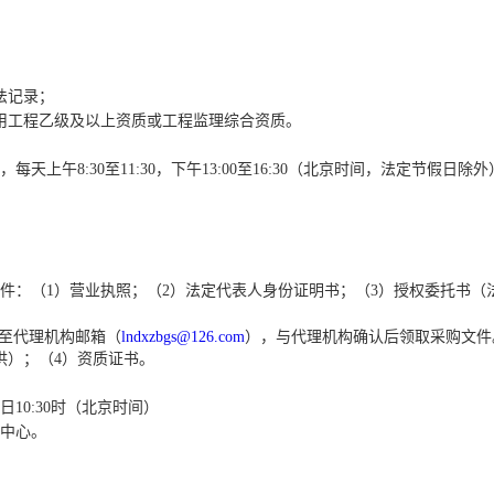
法记录；
用工程乙级及以上资质或工程监理综
合资质。
日，每天上午8:30至11:30，下
午
13:00至16:30（北京时间，法定节假日除外
件：（
1）营业执照；（2）法定代表
人身份证明书；（
3）授权委托书（
送至代理机构邮箱
（
lndxzbgs@126.com
），与代理机构确认后领取采购文件
供）；（4）资质证书。
20日10:30时（北京时间）
中心。