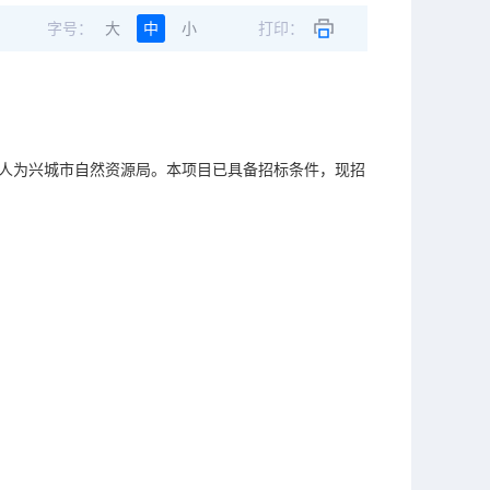
字号：
大
中
小
打印：
人为
兴城市自然资源局
。本项目已具备招标条件，现招