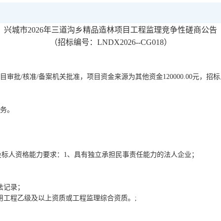
兴城市
2026年三道沟乡精品造林项目工程监理竞争性磋商公告
（招标编号：
LNDX2026--CG018
）
目审批
/核准/备案机关批准，项目资金来源为
其他资金
120000.00元，
招标
服务。
：
的投标人资格能力要求：1、具有
独立承担民事责任能力的法人企业；
法记录；
用工程乙级及以上资质或工程监理综
合资质。
;