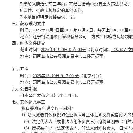
5
.参加采购活动前三年内，在经营活动中没有重大违法记录；
6
.法律、行政法规规定的其他条件。
7
.本项目的特定资格要求：
无。
三、获取采购文件
时间：
2025
年
12
月
3
日
至
2025
年
12
月
5
日
，每天上午
8：00
至
11
地点：
辽宁柯瑞迪项目管理有限公司
方式：
邮箱或现场领取
四、响应文件提交
截止时间
：
2025
年
12
月
9
日
9
点
00
分
（北京时间
）
（从谈判文
地点：
葫芦岛市公共资源交易中心二楼开标室
五、开
启
时间：
2025
年
12
月
9
日
9
点
00
分
（北京时间）
地点：
葫芦岛市公共资源交易中心二楼开标室
六、公告期限
自本公告发布之日起
3个工作日。
七、其他补充事宜
领取
采购
文件递交以下材料：
1）法人或者其他组织的营业执照等主体证明文件或自然人的
（
2）法定代表人（或非法人组织负责人）身份证明书（自然
（
3）授权委托书（法定代表人、非法人组织负责人、自然人