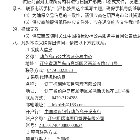
供应商需对上述所有材料进行扫描并形成
pdf格式文件，发
系人、联系电话手机”（严格按照这个填写主题，确保手机号能够
（
4
）
为确保交易信息的一致性，请供应商在葫芦岛市公共资
（
5
）
供应商除
提供纸质响应文件
外，应在递交
响应文件
截止
的，投标无效。
（
6
）
供应商应随时关注
中国招标投标公共服务平台
网公告信
八
、凡对本次采购提出询问，请按以下方式联系。
1.采购人信息
名称：
葫芦岛市公共资源交易中心
地址：
辽宁省葫芦岛市高新园区高新五路
47-1号
联系方式：
0429-3023823
2.采购代理机构信息
名称：
辽宁柯瑞迪项目管理有限公司
地址：
辽宁省葫芦岛市龙港区龙湾街天维花园
1号楼
联系方式：
0429-3124288
邮箱地址：
lnkrdzb@163.com
开户行：
中国建设银行葫芦岛开发
支行
账户名称：
辽宁柯瑞迪项目管理有限公司
账号：
21050174040800000624
3.项目联系方式
项目联系人：
鲁姗姗