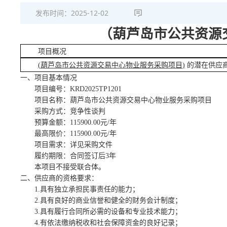
发布时间：
2025-12-02
（
葫芦岛市公共资源
项目概况
(
葫芦岛市公共资源交易中心物业服务采购项目
)
的潜在供应
一、项目基本情况
项目编号：
KRD2025TP1201
项目名称：
葫芦岛市公共资源交易中心物业服务采购项目
采购方式：竞争性谈判
预算金额：
115900.00元/年
最高限价：
115900.00元/年
项目
需求：
详见采购文件
履约期限
：
合同签订后
3年
本项目
不
接受联合体。
二、供应商的资格要求：
1.具有独立承担民事责任的能力；
2
.具有良好的商业信誉和健全的财务会计制度；
3
.具有履行合同所必需的设备和专业技术能力；
4
.有依法缴纳税收和社会保障资金的良好记录；