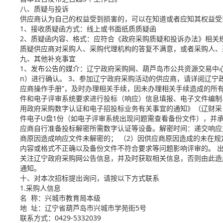
八、质疑与投诉
供应商认为自己的权益受到损害的，可以在知道或者应知其权益受
1、接收质疑函方式：线上或书面纸质质疑函
2、质疑函内容、格式：应符合《政府采购质疑和投诉办法》相关
质疑供应商对采购人、采购代理机构的答复不满意，或者采购人、
九、其他补充事宜
1、发布公告的媒介：辽宁政府采购网、葫芦岛市公共资源交易中心网。 2
n）进行确认。 3、参加辽宁政府采购活动的供应商，请详阅辽宁政
应商操作手册”，及时办理相关手续，因未办理相关手续造成的所
件和电子评审系统要求进行投标（响应）信息填报、电子文件编制
用政府采购数字认证和电子招投标业务有关事宜的通知》（辽财采【
件电子U盘1份（如电子评审系统出现问题需查看备份文件），并承
应商自行准备投标解密所需数字认证等设备。解密时间：递交响应文
商原因造成响应文件未解密的； （2）因供应商原因造成的未在
内容或格式不正确以及备份文件不符合要求等问题影响评审的。 出
关注辽宁政府采购网公告信息，并及时获取相关信息，否则由此造
通知。
十、对本次招标提出询问，请按以下方式联系
1.采购人信息
名 称：兴城市教育局本级
地 址：辽宁省葫芦岛市兴城市学苑街5号
联系方式：0429-5332039