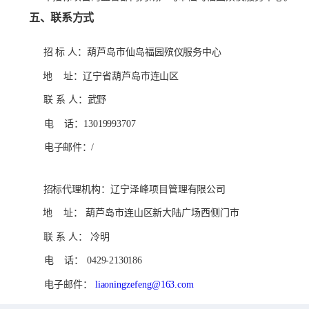
五、联系方式
招
标
人：
葫芦岛市仙岛福园殡仪服务中心
地
址：
辽宁省葫芦岛市连山区
联
系
人：
武野
电
话：
13019993707
电子邮件：
/
招标代理机构：
辽宁泽峰项目管理有限公司
地
址：
葫芦岛市连山区新大陆广场西侧门市
联
系
人：
冷明
电
话：
0429-2130186
电子邮件：
liaoningzefeng@1
63.com