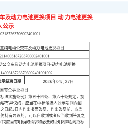
车及动力电池更换项目
-动
力电池更换
人公示
003187263706002401001
置纯电动公交车及动力电池更换项目
2114003187263706002401001
-动力电池更换
动公交车及动力电池更换项目
114003187263706002401001002
2026年04月27日
公示结束日期
国有企事业项目
投标法实施条例》第五十四
条、第六十条规定，投
内容有异议的，应当在中标候选人公示期间
向招
3日内作出书面答
议之日起
复，作出答复前，应当
复仍持有异议的，可以自收到或者应当收到答复之
书(应当有明确的请求和必要的证明材料),向招
标