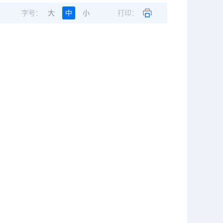
字号：
大
中
小
打印：