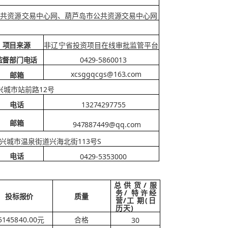
公共资源交
易中心网、葫芦岛市公共资源交易中心网
项目来源
非辽宁省投资项目在线审批监管平台
0429-5860013
监督部门电话
xcsggqcgs@163.com
邮箱
12号
兴城市站前路
13274297755
电话
邮箱
947887449@qq.com
113号S
兴城市温泉街道兴海北街
0429-5353000
电话
/服
总供货
务/
特许经
质量
投标报价
/工
(日
营
期
历天)
5145840.00元
30
合格