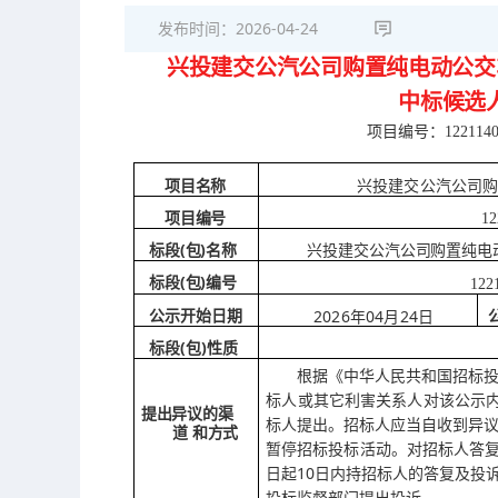
发布时间：
2026-04-24
兴投建交公汽公司购置纯电动公交
中标候选
项目编号：
122114
项目名称
兴投建交公汽公司购
项目编号
12
(包)名称
标段
兴投建交公汽公司购置纯电
(包)编号
标段
122
2026年04月24日
公示开始日期
(包)性质
标段
根据《中华人民共和国招标
标人或其它利害关系人对该公示
提出异议的渠
标
人提出。招标人应当自收到异
道
和方式
暂
停招标投标活动。对招标人答
10日内持招标人的答复及投诉
日
起
投标监督部门提出投诉。