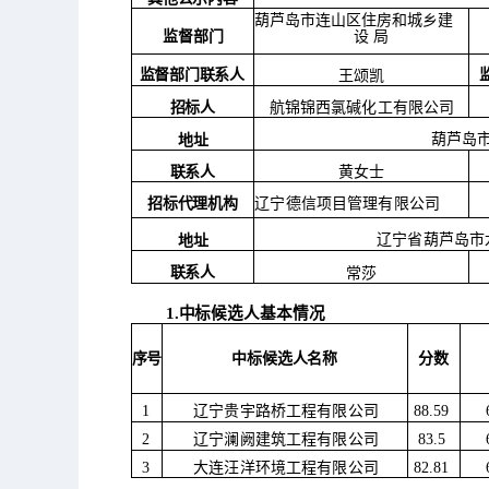
葫芦岛市连山区住房和城乡建
监督部门
设
局
监督部门联系人
王颂凯
招标人
航锦锦西氯碱化工有限公司
葫芦岛
地址
联系人
黄女士
招标代理机构
辽宁德信项目管理有限公司
辽宁省葫芦岛市
地址
联系人
常莎
1.中标候选人基本情况
序号
中标候选人名称
分数
辽宁贵宇路桥工程有限公司
1
88.59
辽宁澜阙建筑工程有限公司
2
83.5
大连汪洋环境工程有限公司
3
82.81