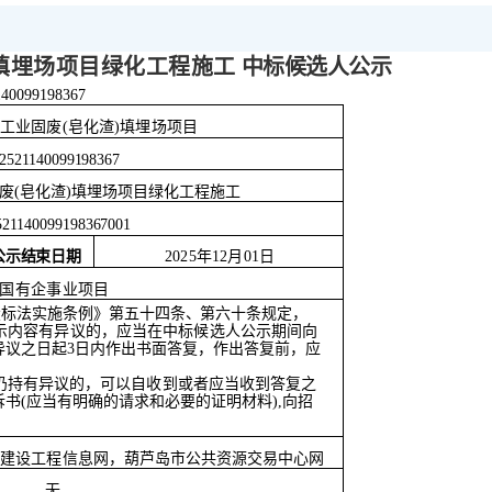
)填埋场项
目绿化工程施工
中标候选人公示
140099198367
般工业固废
(皂化渣)填埋场项目
2521140099198367
废
(皂化渣)填埋场项目绿化工程施工
521140099198367001
公示结束日期
2025年12月01日
国有企事业项目
投标法实施条例》第五十四
条、第六十条规定，
示内容有异议的，应当
在中标候选人公示期间向
异议之日起
3日内作出书面答
复，作出答复前，应
仍持有异议的，可以自收到或者应当收到答复之
诉书(应当有明确的请求和必要的证明材料),向招
省建设工程信
息网，葫芦岛市公共资源交易中心网
无