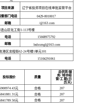
项目来源
辽宁省投资项目在线审批监管平台
监督部门电话
0429-8010017
/@163.com
邮箱
市连山区化工街
1-113号楼
电话
15668975792
邮箱
lndxxmgl@163.com
龙港区龙程街
62-24号楼1单元101
电话
15104291061
总供货
/服
务/
特许经
质量
投标报价
营
/工
期
(日
历天)
合格
6900974.43元
207
6841881.31元
合格
207
合格
6841789.50元
207