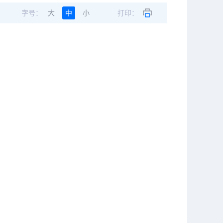
字号：
大
中
小
打印：