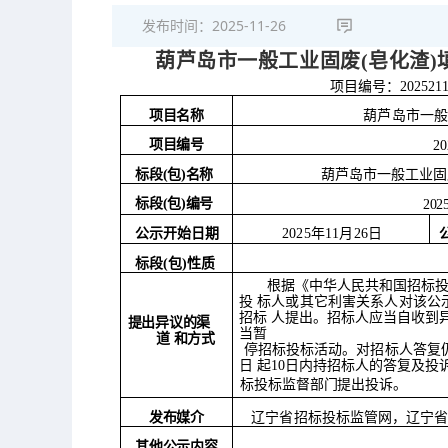
发布时间：
2025-11-26
葫芦岛市一般工业固废
(皂化渣
项目编号：
202521
项目名称
葫芦岛市一
项目编号
20
标段
(包)名称
葫芦岛市一般工业固
标段
(包)编号
202
公示开始日期
2025年11月26日
标段
(包)性质
根据《中华人民共和国招标
投
标人或其它利害关系人对该公
招标
人提出。招标人应当自收到
提出异议的渠
当暂
道
和方式
停招标投标活动。对招标人答复
日
起
10日内持招标人的答复及投
标投标监督部门提出投诉。
发布媒介
辽宁省招标投标监管网，辽宁
其他公示内容