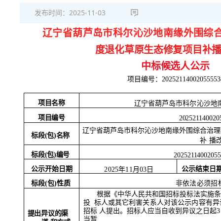
发布时间：
2025-11-03
辽宁省葫芦岛市科尔沁沙地南缘外围综
度退化草原生态修复项目补
中标候选人公示
项目编号：
20252114002055553
项目名称
辽宁省葫芦岛市科尔沁沙地
项目编号
202521140020
辽宁省葫芦岛市科尔沁沙地南缘外围综合治理
标段
(包)名称
补
播
标段
(包)编号
2025211400205
公示结束日
公示开始日期
2025年11月03日
标段
(包)性质
非依法必须招
根据《中华人民共和国招标投标法实施条
投
标人或其它利害关系人对该公示内容有异
招标
人提出。招标人应当自收到异议之日起
提出异议的渠
当暂