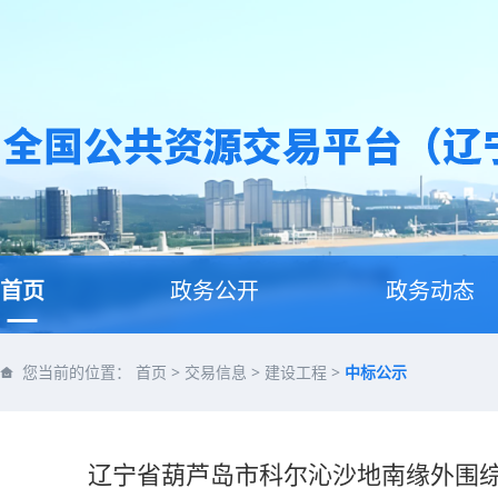
首页
政务公开
政务动态
您当前的位置：
首页
>
交易信息
>
建设工程
>
中标公示
辽宁省葫芦岛市科尔沁沙地南缘外围综