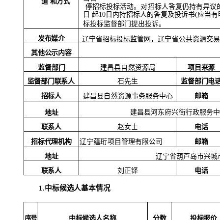
道
和方式
停招标投标活动。对招标人答复仍持有异议
日
起
10日内持招标人的答复及投诉书(应当有
标投标监督部门提出投诉。
发布媒介
辽宁省招标投标监管网，辽宁省公共资源交
易
其他公示内容
监督部门
项目来源
建昌县自然资源局
监督部门联系人
监督部门电
石先生
招标人
邮箱
建昌县自然资源事务服务中心
建昌县河东府兴街行政服务
地址
联系人
赵女士
电话
招标代理机构
邮箱
辽宁蕴珩项目管理有限公司
辽宁省葫芦岛市兴城
地址
联系人
电话
刘正铎
1.中标候选人基本情况
序
号
中标候选人名称
分数
投标报价