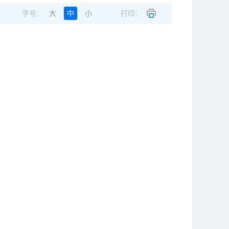
字号：
大
中
小
打印：