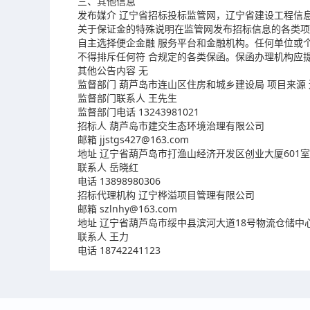
三、其他信息
发布媒介 辽宁省招标投标监管网，辽宁省建设工程信
关于保证金的特殊说明在监管网发布招标信息的各类项
自主选择便企金融 服务平台和金融机构。任何单位或
不得排斥任何符 合规定的各类保函。保函办理机构应
其他公告内容 无
监督部门 葫芦岛市连山区住房和城乡建设局 项目来源
监督部门联系人 王先生
监督部门电话 13243981021
招标人 葫芦岛市建交生态环境治理有限公司
邮箱 jjstgs427@163.com
地址 辽宁省葫芦岛市打渔山经济开发区创业大厦601室
联系人 岳晓红
电话 13898980306
招标代理机构 辽宁桦溢项目管理有限公司
邮箱 szlnhy@163.com
地址 辽宁省葫芦岛市绥中县滨河大道18号物流仓储中
联系人 王力
电话 18742241123