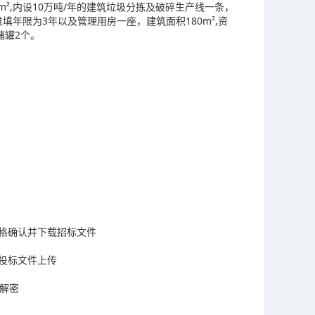
0m²,内设10万吨/年的建筑垃圾分拣及破碎生产线一条，
年限为3年以及管理用房一座，建筑面积180m²,资
储罐2个。
进行资格确认并下载招标文件
电子投标文件上传
行解密