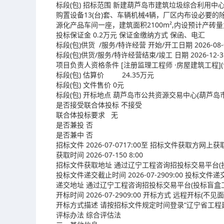
标段(包) 招标范围 新建葫芦岛市建筑垃圾综合利用中心
购置设备13(台)套、车辆机械4辆，厂区内布设必要
源化产品车间一座，建筑面积2100m²,内设预计产砖量
投标保证金 0.2万元 保证金缴纳方式 保函、电汇
标段(包)供货 /服务/特许经营 开始/开工日期 2026-08-
标段(包)供货/服务/特许经营结束/竣工 日期 2026-12-3
项目负责人资格条件 [注册监理工程师 ·房屋建筑工程](
标段(包) 估算价 24.35万元
标段(包) 文件售价 0元
标段(包) 开标地点 葫芦岛市公共资源交易中心(葫芦岛市
是否接受联合体投标 不接受
联合体投标要求 无
是否兼投 否
是否兼中 否
招标文件 2026-07-0717:00至 招标文件获取方网上获
获取时间 2026-07-150 8:00
招标文件获取地址 通过辽宁工程咨询招投标交易平台(投标盲盒工具
投标文件递交截止时间 2026-07-2909:00 投标文件
递交地址 通过辽宁工程咨询招投标交易平台(投标盲盒工具https
开标时间 2026-07-2909:00 开标方式 远程开标(不见
开标方式描述 请按招标文件规定时间登录“辽宁省工程建设项目数字化开
评标办法 综合评估法