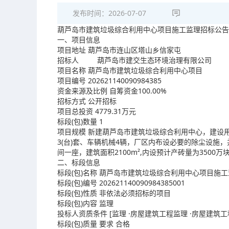
发布时间：
2026-07-07
葫芦岛市建筑垃圾综合利用中心项目施工监理招标公告
一、项目信息
项目地址 葫芦岛市连山区塔山乡信家屯
招标人 葫芦岛市建交生态环境治理有限公司
项目名称 葫芦岛市建筑垃圾综合利用中心项目
项目编号 202621140090984385
资金来源及比例 自筹资金100.00%
招标方式 公开招标
项目总投资 4779.31万元
标段(包)数量 1
项目规模 新建葫芦岛市建筑垃圾综合利用中心，建设用地
3(台)套、车辆机械4辆，厂区内布设必要的除尘设施
间一座，建筑面积2100m²,内设预计产砖量为3500万
二、标段信息
标段(包)名称 葫芦岛市建筑垃圾综合利用中心项目施
标段(包)编号 202621140090984385001
标段(包)性质 非依法必须招标的项目
标段(包)内容 监理
投标人资质条件 [监理 ·房屋建筑工程监理 ·房屋建筑工程
标段(包)质量 要求 合格