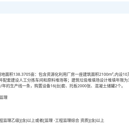
面积138.3705亩：包含资源化利用厂房一座建筑面积2100m²,内设
，并配套建设人工分拣车间和原料堆场等；建筑垃圾堆填场设计堆填年限为3
块/年的生产线一条，购置设备16(台)套、托板2000张、混凝土储罐2个。
工监理
监理乙级](含)以上或者[监理 ·工程监理综合 资质](含)以上