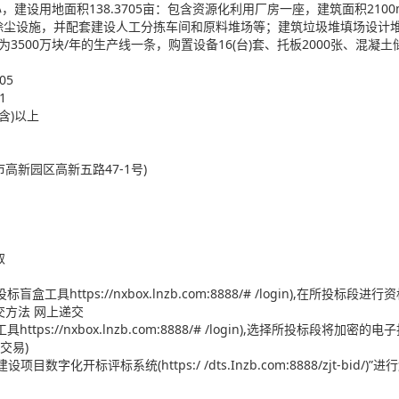
，建设用地面积138.3705亩：包含资源化利用厂房一座，建筑面积210
的除尘设施，并配套建设人工分拣车间和原料堆场等；建筑垃圾堆填场设计堆填
为3500万块/年的生产线一条，购置设备16(台)套、托板2000张、混凝土
05
1
含)以上
高新园区高新五路47-1号)
取
https://nxbox.lnzb.com:8888/# /login),在所投标段
递交方法 网上递交
://nxbox.lnzb.com:8888/# /login),选择所投标段将加密的
面交易)
标评标系统(https:/ /dts.Inzb.com:8888/zjt-bid/)”进