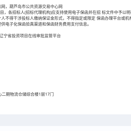
息网，葫芦岛市公共资源交易中心网
目，各招标人(招标代理机构)应支持使用电子保函并在招 标文件中予以
个人不得干涉投标人缴纳保证金形式，不得指定或限定 保函办理平台或机构
提供电子化保函验真渠道和保函财务费用支付信息。
 辽宁省投资项目在线审批监管平台
心二期物流仓储综合楼1层17门