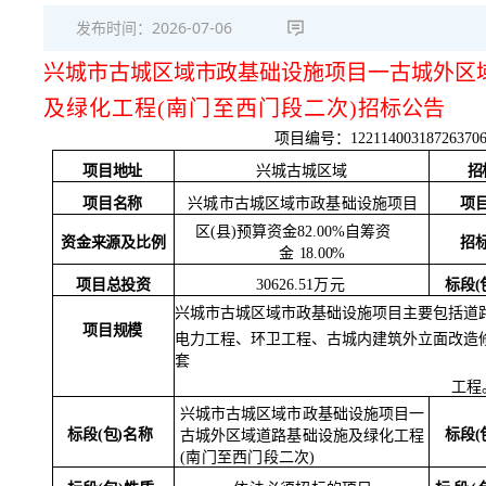
发布时间：
2026-07-06
兴城市古城区域市政基础设施项目一古城外区
及绿化工程
(南门至西门段二次)
招标公告
项目编号：
12211400318726370
项目地址
招
兴城古城区域
项
项目名称
兴城市古城区域市政基础设施项目
区
(县)预算资金82.00%自筹资
资金来源及比例
招
金
18.00%
标段
(
项目总投资
30626.51万元
兴城市古城区域市政基础设施项目主要包括道
项目规模
电力工程、环卫工程、古城内建筑外立面改造
套
工程
兴城市古城区域市政基础设施项目一
标段
(
标段
(包)名称
古城外区域道路基础设施及绿化工程
(南门至西门段二次)