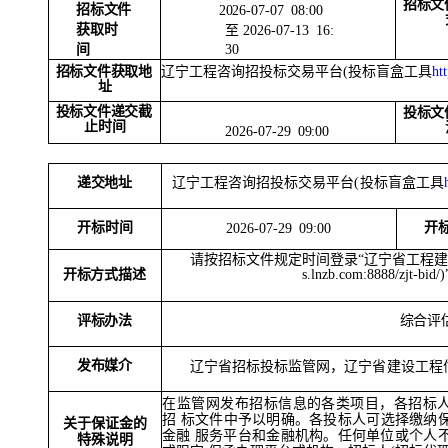
招标文
招标文件
2026-07-07 08:00
获取时
至
2026-07-13 16:
30
间
辽宁工程咨询招投标交易平台
(投标盲盒工具
ht
招标文件获取地
址
投标文件递交截
投标文
止时间
2026-07-29 09:00
辽宁工程咨询招投标交易平台
(投标盲盒工具
递交地址
开标时间
开
2026-07-29
09:00
请按招标文件规定时间登录
“辽宁省工程
开标方式描述
s.lnzb.com:8888/zjt-b
评标办法
综合评
发布媒介
辽宁省招标投标监管网，辽宁省建设工程
在监管网发布招标信息的各类项目，各招标
招
标文件中予以明确。各投标人可选择缴纳
关于保证金的
金融
服务平台和金融机构。任何单位或个人
特殊说明