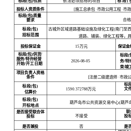
标段
(包)性质
标段
(
依法必须招标的项目
投标人资质条件
[施工总承包
·市政公用工程
·市
标段
(包)质量
合格
要求
古城外区域道路基础设施及绿化工程
(南门至
标段
(包)
招标范围
道路、铺装、绿化工程等，
投标保证金
保证金
15万元
标段
(包)供货/
标段
(
服务/特许经营
务/特
2026-08-05
开始
/开工日期
束
/竣
项目负责人资格
[注册二级建造师
·
市政
条件
标
标段
(包)
文
1590.372788万元
估算价
标段
(包)
葫芦岛市公共资源交易中心
(葫芦
开标地点
联
是否接受联合体
不接受
投
投标
是否兼投
是
否