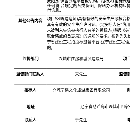
或限定
保函办理平台或机构。招标人
(招标代
任何符
合规定的各类保函。保函办理机构应
付信息。
项目经理
(建造师)具有有效的安全生产考核合
其他公告内容
具有有效的安全生产许可证。(1)投标人在“信用中国”网站(htt
未被列入失信被执行人名单的投标人(根据《
联合惩戒的备忘录》的通知的要求，被列为失信企
宁省建设工程招投标监督平台-辽宁建设工程
的。
监督部门
项
兴城市住房和城乡建设局
监督部门联系人
监督
宋先生
招标人
兴城宁远文化旅游集团有限公司
辽宁省葫芦岛市兴城市四家
地址
联系人
于先生