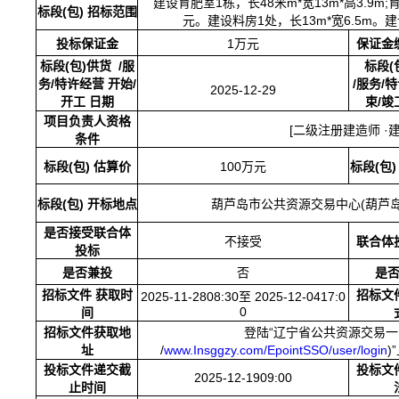
建设育肥室
1栋，长48米m*宽13m*高3.
标段
(包) 招标范围
元。建设料房
1处，长13m*宽6.5m。
投标保证金
1万元
保证金
标段
(包)供货
/服
标段
(
务/特许经营 开始/
/服务/
2025-12-29
开工 日期
束
/竣
项目负责人资格
[二级注册建造师 ·
条件
标段
(包) 估算价
100万元
标段
(包
标段
(包) 开标地点
葫芦岛市公共资源交易中心
(葫芦
是否接受联合体
不接受
联合体
投标
是否兼投
否
是
招标文件
获取时
招标文
2025-11-2808:30至 2025-12-0417:0
0
间
招标文件获取地
登陆
“辽宁省公共资源交易一
址
/
www.Insggzy.com/EpointSSO/user/login
)
投标文件递交截
投标文
2025-12-1909:00
止时间