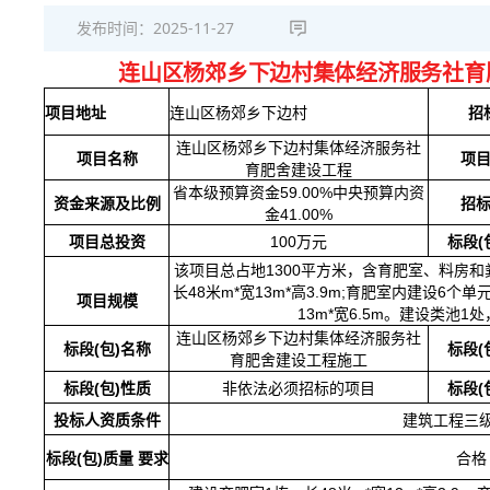
发布时间：
2025-11-27
连山区杨郊乡下边村集体经济服务社育
项目地址
连山区杨郊乡下边村
招
连山区杨郊乡下边村集体经济服务社
项目名称
项
育肥舍建设工程
省本级预算资金
59.00%中央预算内资
资金来源及比例
招
金41.00%
项目总投资
100万元
标段
(
该项目总占地
1300平方米，含育肥室、料房
长
48米m*宽13m*高3.9m;育肥室内建设6
项目规模
13m*宽6.5m。建设类池1处
连山区杨郊乡下边村集体经济服务社
标段
(包)名称
标段
(
育肥舍建设工程施工
标段
(包)性质
非依法必须招标的项目
标段
(
投标人资质条件
建筑工程三
标段
(包)质量 要求
合格