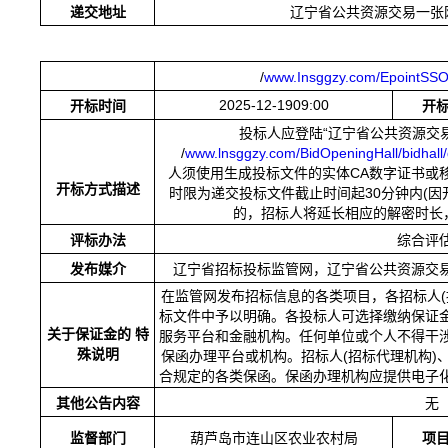
递交地址
辽宁省公共资源交易一张
/
www.Insggzy.com/EpointSSO/
2025-12-1909:00
开标时间
开
投标人应登陆
“辽宁省公共资源交
/
www.lnsggzy.com/BidOpeningHall/bidhall/d
人须使用生成投标文件的实体
CA数字证书或
开标方式描述
时限为递交投标文件截止时间起
30分钟内(
的，招标人将延长相应的解密时长
评标办法
综合评
发布媒介
辽宁省招标投标监管网，辽宁省公共资源交
在监管网发布招标信息的各类项目，各招标人
标文件中予以明确。各投标人可选择缴纳保证
关于保证金的
特
服务平台和金融机构。任何单位或个人不得干
殊说明
保函办理平台或机构。招标人(招标代理机构)
合规定的各类保函。保函办理机构应提供电子
其他公告内容
无
监督部门
葫芦岛市连山区农业农村局
项